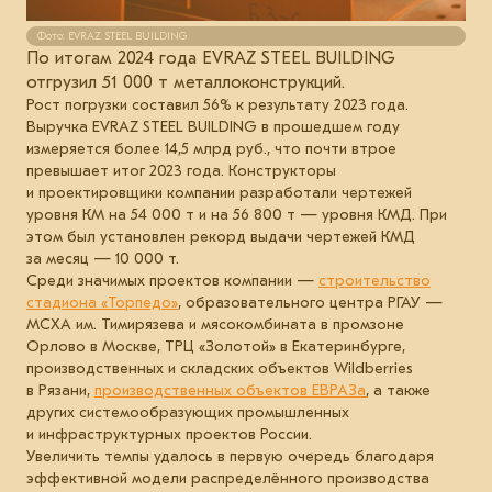
Фото: EVRAZ STEEL BUILDING
По итогам 2024 года EVRAZ STEEL BUILDING
отгрузил 51 000 т металлоконструкций.
Рост погрузки составил 56% к результату 2023 года.
Выручка EVRAZ STEEL BUILDING в прошедшем году
измеряется более 14,5 млрд руб., что почти втрое
превышает итог 2023 года. Конструкторы
и проектировщики компании разработали чертежей
уровня КМ на 54 000 т и на 56 800 т — уровня КМД. При
этом был установлен рекорд выдачи чертежей КМД
за месяц — 10 000 т.
Среди значимых проектов компании —
строительство
стадиона «Торпедо»
, образовательного центра РГАУ —
МСХА им. Тимирязева и мясокомбината в промзоне
Орлово в Москве, ТРЦ «Золотой» в Екатеринбурге,
производственных и складских объектов Wildberries
в Рязани,
производственных объектов ЕВРАЗа
, а также
других системообразующих промышленных
и инфраструктурных проектов России.
Увеличить темпы удалось в первую очередь благодаря
эффективной модели распределённого производства