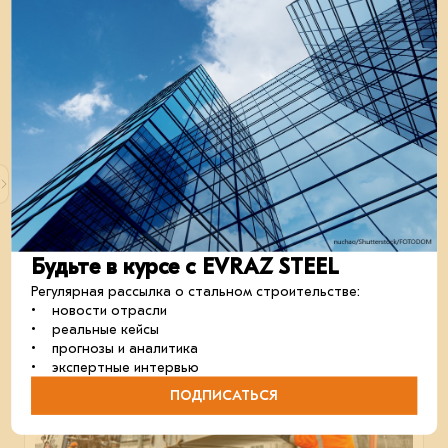
Модульное общежитие для строителей
метротрама
Здание в Челябинске построят за 60 рабочих дней.
отрасль
строительство
монтаж
Будьте в курсе с EVRAZ STEEL
21 февраля 2025
Регулярная рассылка о стальном строительстве:
• новости отрасли
• реальные кейсы
• прогнозы и аналитика
• экспертные интервью
ПОДПИСАТЬСЯ