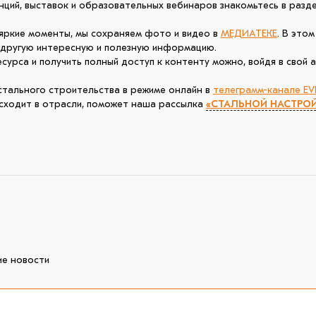
Будьте в курсе с EVRAZ STEEL
ций, выставок и образовательных вебинаров знакомьтесь в разд
Регулярная рассылка о стальном строительстве:
• новости отрасли
 яркие моменты, мы сохраняем фото и видео в
МЕДИАТЕКЕ
. В это
• реальные кейсы
 другую интересную и полезную информацию.
• прогнозы и аналитика
урса и получить полный доступ к контенту можно, войдя в свой а
• экспертные интервью
стального строительства в режиме онлайн в
телеграмм-канале EV
ПОДПИСАТЬСЯ
оисходит в отрасли, поможет наша рассылка
«СТАЛЬНОЙ НАСТРО
ие новости