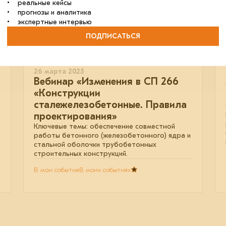
• реальные кейсы
отрасль
строительство
проектирование
• прогнозы и аналитика
сталь
• экспертные интервью
ПОДПИСАТЬСЯ
26 марта 2025
Вебинар «Изменения в СП 266
«Конструкции
сталежелезобетонные. Правила
проектирования»
Ключевые темы: обеспечение совместной
работы бетонного (железобетонного) ядра и
стальной оболочки трубобетонных
строительных конструкций.
В мои события
В моих событиях