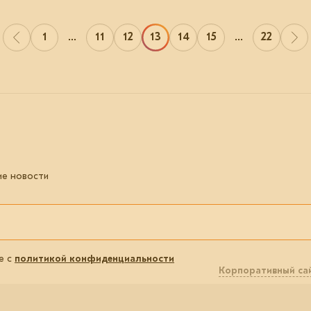
1
...
11
12
13
14
15
...
22
ие новости
е с
политикой конфиденциальности
Корпоративный са