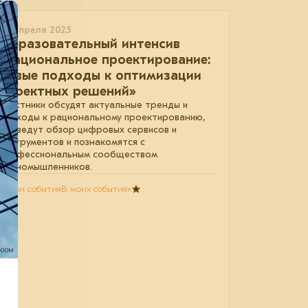
02 апреля 2025
Образовательный интенсив
«Рациональное проектирование:
новые подходы к оптимизации
проектных решений»
Участники обсудят актуальные тренды и
подходы к рациональному проектированию,
проведут обзор цифровых сервисов и
инструментов и познакомятся с
профессиональным сообществом
единомышленников.
В мои события
В моих событиях