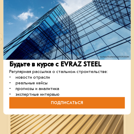
Вебинар «Префабрикация в строительстве»
5 сентября 2024 г. команда EVRAZ STEEL ENGINEERING
Будьте в курсе с EVRAZ STEEL
проведёт вебинар, посвящённый prefab-технологии.
Регулярная рассылка о стальном строительстве:
В мои события
В моих событиях
• новости отрасли
проектирование
строительство
развивайся_с_нами
• реальные кейсы
• прогнозы и аналитика
• экспертные интервью
ПОДПИСАТЬСЯ
24 апреля 2024