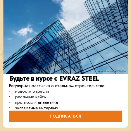
18 июня 2024
EVRAZ STEEL на выставке
Будьте в курсе с EVRAZ STEEL
«Металлоконструкции-2024»
Компании экосистемы стального строительства
Регулярная рассылка о стальном строительстве:
поделились своими решениями, которые помогут
• новости отрасли
повысить эффективность работы предприятий
• реальные кейсы
отрасли.
• прогнозы и аналитика
• экспертные интервью
В мои события
В моих событиях
ПОДПИСАТЬСЯ
отрасль
металлоконструкции
партнёрство