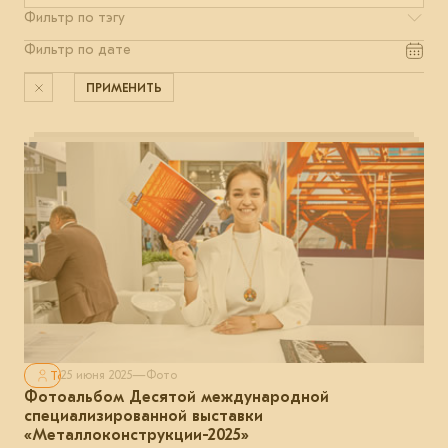
ПРИМЕНИТЬ
Только для авторизованных
25 июня 2025
—
Фото
Фотоальбом Десятой международной
специализированной выставки
«Металлоконструкции-2025»