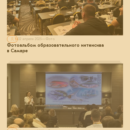
Только для авторизованных
02 апреля 2025
—
Фото
Фотоальбом образовательного интенсива
в Самаре