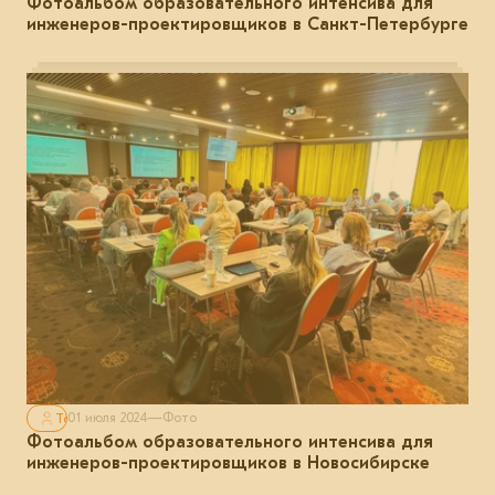
Фотоальбом образовательного интенсива для
инженеров-проектировщиков в Санкт-Петербурге
Только для авторизованных
01 июля 2024
—
Фото
Фотоальбом образовательного интенсива для
инженеров-проектировщиков в Новосибирске