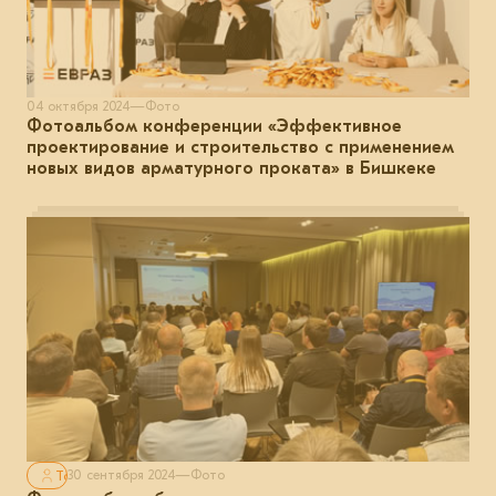
04 октября 2024
—
Фото
Фотоальбом конференции «Эффективное
проектирование и строительство с применением
новых видов арматурного проката» в Бишкеке
Только для авторизованных
30 сентября 2024
—
Фото