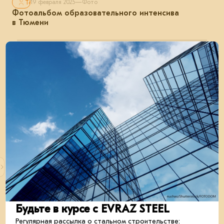
Только для авторизованных
19 февраля 2025
—
Фото
Фотоальбом образовательного интенсива
в Тюмени
Только для авторизованных
21 ноября 2024
—
Фото
Фотоальбом 30-й Международной
промышленной выставки «Металл-Экспо 2024»
Будьте в курсе с EVRAZ STEEL
Регулярная рассылка о стальном строительстве: