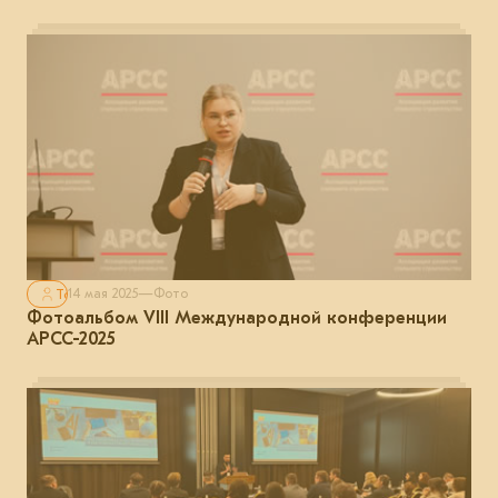
Только для авторизованных
14 мая 2025
—
Фото
Фотоальбом VIII Международной конференции
АРСС-2025