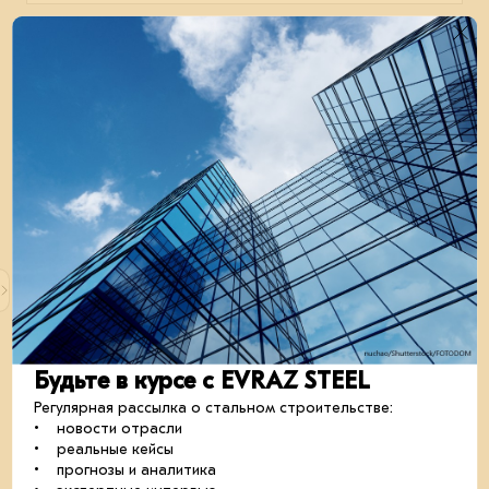
22 августа 2024
Как построить тёплый склад в Смоленске
Главный инженер ООО «Стройсоюз» – компании-
партнёра EVRAZ STEEL BOX – рассказал о монтаже
здания и его особенностях.
Будьте в курсе с EVRAZ STEEL
строительство
отрасль
кейсы
Регулярная рассылка о стальном строительстве:
• новости отрасли
• реальные кейсы
• прогнозы и аналитика
06 июня 2024