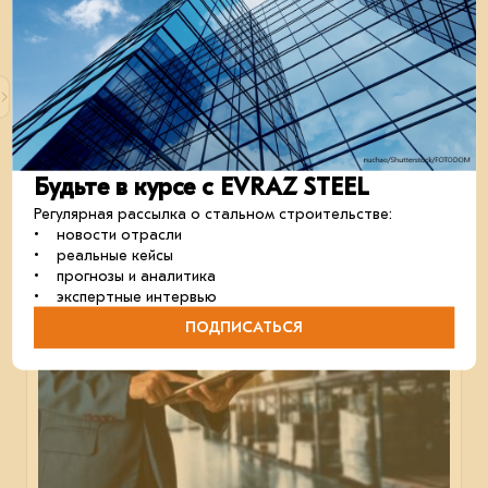
В поисках оптимального решения
При типизированном строительстве очень важны
детали. Конфигуратор BOX EXPRESS поможет
упростить выбор.
строительство
посчитаем
сервисы
кейсы
Будьте в курсе с EVRAZ STEEL
Регулярная рассылка о стальном строительстве:
• новости отрасли
• реальные кейсы
30 августа 2023
• прогнозы и аналитика
• экспертные интервью
ПОДПИСАТЬСЯ