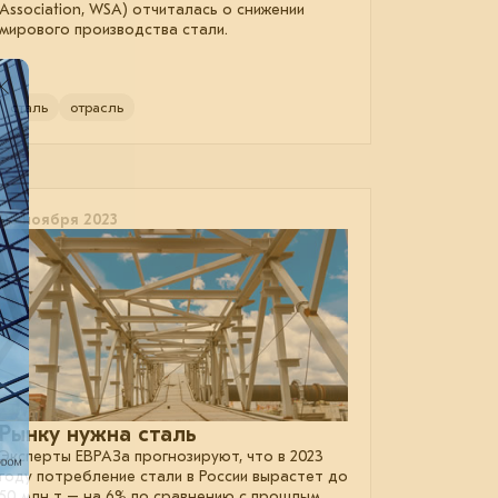
Association, WSA) отчиталась о снижении
мирового производства стали.
сталь
отрасль
08 ноября 2023
Рынку нужна сталь
Эксперты ЕВРАЗа прогнозируют, что в 2023
году потребление стали в России вырастет до
50 млн т – на 6% по сравнению с прошлым