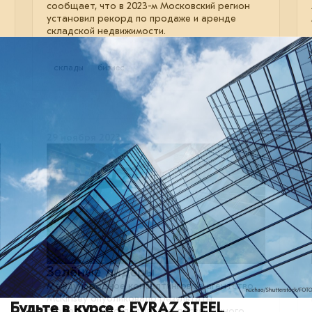
сообщает, что в 2023-м Московский регион
установил рекорд по продаже и аренде
складской недвижимости.
склады
бизнес
29 ноября 2023
Зелёные лидеры
Международное консалтинговое агентство
McKinsey опубликовало результаты
Будьте в курсе с EVRAZ STEEL
глобального исследования, посвящённого