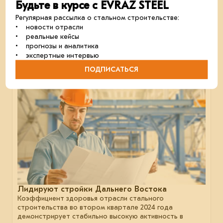
На фоне зимнего замедления экономики мировое
Будьте в курсе с EVRAZ STEEL
потребление стали остаётся низким. Однако эксперты
Регулярная рассылка о стальном строительстве:
считают, что весной спрос может начать
• новости отрасли
выравниваться.
• реальные кейсы
строительство
мнение
сталь
• прогнозы и аналитика
• экспертные интервью
ПОДПИСАТЬСЯ
22 июля 2024
Лидируют стройки Дальнего Востока
Коэффициент здоровья отрасли стального
строительства во втором квартале 2024 года
демонстрирует стабильно высокую активность в