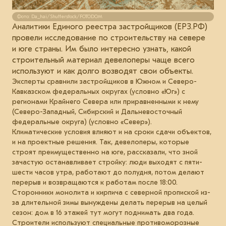
Фото: Da_hai/Shutterstock/FOTODOM
Аналитики Единого реестра застройщиков (ЕРЗ.РФ)
провели исследование по строительству на севере
и юге страны. Им было интересно узнать, какой
строительный материал девелоперы чаще всего
используют и как долго возводят свои объекты.
Эксперты сравнили застройщиков в Южном и Северо-
Кавказском федеральных округах (условно «Юг») с
регионами Крайнего Севера или приравненными к нему
(Северо-Западный, Сибирский и Дальневосточный
федеральные округа) (условно «Север»).
Климатические условия влияют и на сроки сдачи объектов,
и на проектные решения. Так, девелоперы, которые
строят преимущественно на юге, рассказали, что зной
зачастую останавливает стройку: люди выходят с пяти-
шести часов утра, работают до полудня, потом делают
перерыв и возвращаются к работам после 18:00.
Сторонники монолита и кирпича с северной пропиской из-
за длительной зимы вынуждены делать перерыв на целый
сезон: дом в 16 этажей тут могут поднимать два года.
Строители используют специальные противоморозные