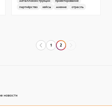
металлоконструкции
проектирование
партнёрство
кейсы
мнение
отрасль
1
2
ие новости