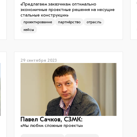
«Предлагаем заказчикам оптимально
экономичные проектные решения на несущие
стальные конструкции»
проектирование
партнёрство
отрасль
кейсы
29 сентября 2023
Будьте в курсе с EVRAZ STEEL
Регулярная рассылка о стальном строительстве:
• новости отрасли
• реальные кейсы
• прогнозы и аналитика
• экспертные интервью
ПОДПИСАТЬСЯ
Павел Сачков, СЗМК:
«Мы любим сложные проекты»