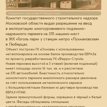
Изображение: пресс-служба ГК «Ферро-Строй»
Комитет государственного строительного надзора
Московской области выдал разрешение на ввод
в эксплуатацию многоуровневого подземно-
надземного паркинга на 570 машино-мест
в ЖК «Гоголь парк» у станции метро «Лухмановская»
в Люберцах.
Объект построен ГК «Основа» с использованием
металлокаркаса на основе балок производства ЕВРАЗа
по проекту, разработанному ГК «Ферро-Строй».
Новая парковка высотой в 5 этажей (включая подземный)
имеет площадь около 16 тыс. кв. м и рассчитана
на 570 автомобилей. Вместимость относительно
монолитного паркинга аналогичного размера увеличена
за счёт использования металлического каркаса
с большепролётными балками из двутавра производства
ЕВРАЗ НТМК.
Здание прямоугольной формы, окрашено в чёрный и белый
цвета. Фасады облицованы сплошными
и перфорированными металлическими кассетами