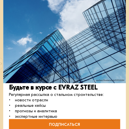
EVRAZ STEEL BUILDING зафиксировал
рекордные показатели
Компания подвела итоги 2025 года и достигла
максимальных результатов в промышленном сегменте
стального строительства.
металлоконструкции
отрасль
Будьте в курсе с EVRAZ STEEL
05 августа 2025
Регулярная рассылка о стальном строительстве:
• новости отрасли
• реальные кейсы
• прогнозы и аналитика
• экспертные интервью
ПОДПИСАТЬСЯ