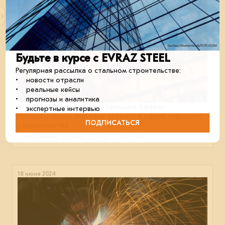
Будьте в курсе с EVRAZ STEEL
Регулярная рассылка о стальном строительстве:
• новости отрасли
• реальные кейсы
• прогнозы и аналитика
Учреждена премия «Стальная балка»
• экспертные интервью
Премия – новое знаковое событие в сфере стального
ПОДПИСАТЬСЯ
строительства.
металлоконструкции
сталь
партнёры
18 июня 2024