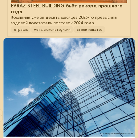
EVRAZ STEEL BUILDING бьёт рекорд прошлого
года
Компания уже за десять месяцев 2025-го превысила
годовой показатель поставок 2024 года.
отрасль
металлоконструкции
строительство
05 августа 2025
Проектировщики жилых зданий всё чаще
выбирают металл
Топ-50 лучших архитектурно-проектировочных бюро