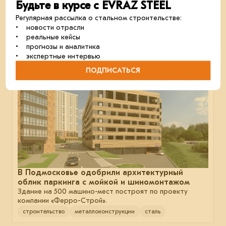
России возглавляют компании, использующие стальные
Будьте в курсе с EVRAZ STEEL
конструкции в своих проектах.
Регулярная рассылка о стальном строительстве:
отрасль
металлоконструкции
сталь
• новости отрасли
• реальные кейсы
• прогнозы и аналитика
• экспертные интервью
04 марта 2025
ПОДПИСАТЬСЯ
В Подмосковье одобрили архитектурный
облик паркинга с мойкой и шиномонтажом
Здание на 500 машино-мест построят по проекту
компании «Ферро-Строй».
строительство
металлоконструкции
сталь