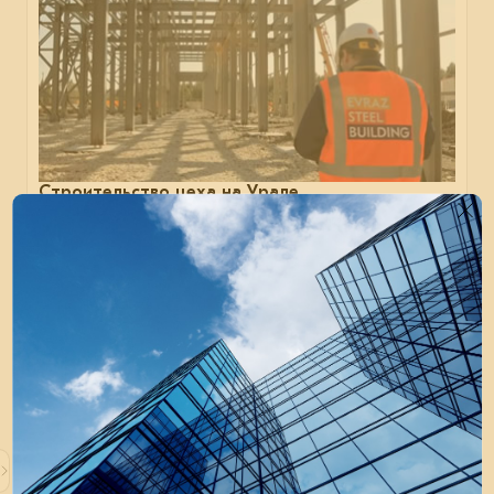
Строительство цеха на Урале
Компания EVRAZ STEEL BUILDING выполнила поставку
3020 т металлоконструкций для горно-
перерабатывающего предприятия в Свердловской
области.
отрасль
строительство
проектирование
13 августа 2025