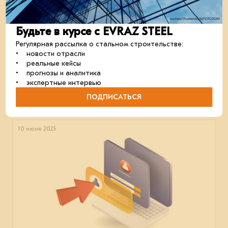
Будьте в курсе с EVRAZ STEEL
Регулярная рассылка о стальном строительстве:
• новости отрасли
EVRAZ STEEL BUILDING строит новый торговый
• реальные кейсы
центр в Москве
• прогнозы и аналитика
Каркас здания уже полностью смонтирован.
• экспертные интервью
отрасль
металлоконструкции
сталь
ПОДПИСАТЬСЯ
10 июня 2025