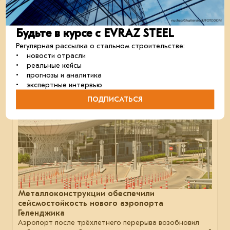
На строительство моста Академика Королёва
ушло 8 тыс. т стали
Переправу строили, не останавливая судоходство
по Москве-реке.
Будьте в курсе с EVRAZ STEEL
мосты
отрасль
строительство
Регулярная рассылка о стальном строительстве:
• новости отрасли
• реальные кейсы
• прогнозы и аналитика
18 августа 2025
• экспертные интервью
ПОДПИСАТЬСЯ
Металлоконструкции обеспечили
сейсмостойкость нового аэропорта
Геленджика
Аэропорт после трёхлетнего перерыва возобновил