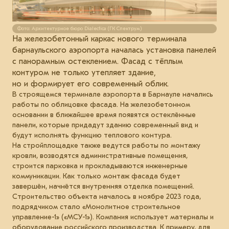
Фото: Архитектурное бюро Dialectica (ГК Спектрум)
На железобетонный каркас нового терминала
барнаульского аэропорта началась установка панелей
с панорамным остеклением. Фасад с тёплым
контуром не только утепляет здание,
но и формирует его современный облик.
В строящемся терминале аэропорта в Барнауле начались
работы по облицовке фасада. На железобетонном
основании в ближайшее время появятся остеклённые
панели, которые придадут зданию современный вид и
будут исполнять функцию теплового контура.
На стройплощадке также ведутся работы по монтажу
кровли, возводятся административные помещения,
строится парковка и прокладываются инженерные
коммуникации. Как только монтаж фасада будет
завершён, начнётся внутренняя отделка помещений.
Строительство объекта началось в ноябре 2023 года,
подрядчиком стало «Монолитное строительное
управление-1» («МСУ-1»). Компания использует материалы и
оборудование российского производства. К примеру, для