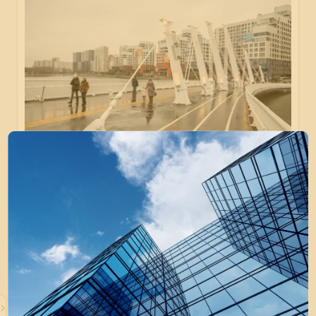
В районе метро «Нагатинский Затон» открылся
велопешеходный мост
Мост, соединяющий берега Москвы-реки, рассчитан
на 10 тыс. пешеходов и велосипедистов в сутки.
строительство
металлоконструкции
сталь
18 сентября 2024