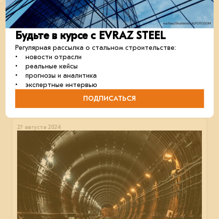
Будьте в курсе с EVRAZ STEEL
Регулярная рассылка о стальном строительстве:
• новости отрасли
Можайские остановки
• реальные кейсы
Под Можайском производят современные
• прогнозы и аналитика
остановочные комплексы.
• экспертные интервью
строительство
металлоконструкции
кейсы
ПОДПИСАТЬСЯ
27 августа 2024