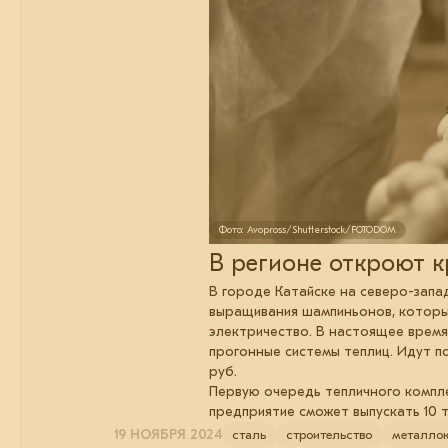
Фото: Avopross/Shutterstock/FOTODOM
В регионе откроют к
В городе Катайске на северо-запа
выращивания шампиньонов, который
электричество. В настоящее время
прогонные системы теплиц. Идут п
руб.
Первую очередь тепличного компле
предприятие сможет выпускать 10 т
19 НОЯБРЯ 2024
сталь
строительство
металлок