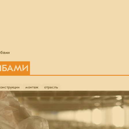
ибами
РИБАМИ
онструкции
монтаж
отрасль