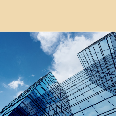
05 ноября 2025
Телездравпункты для Арктики
EVRAZ STEEL HOUSE создает автономные
медпункты на основе префаб-технологий для
удалённых территорий с дефицитом врачей.
металлоконструкции
отрасль