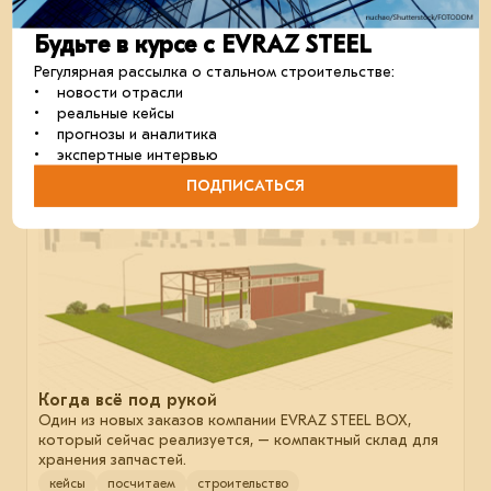
Самое полезное
Гайд решений для цифровизации строительной
Будьте в курсе с EVRAZ STEEL
отрасли.
Регулярная рассылка о стальном строительстве:
строительство
отрасль
цифровизация
• новости отрасли
• реальные кейсы
• прогнозы и аналитика
• экспертные интервью
23 мая 2024
ПОДПИСАТЬСЯ
Когда всё под рукой
Один из новых заказов компании EVRAZ STEEL BOX,
который сейчас реализуется, – компактный склад для
хранения запчастей.
кейсы
посчитаем
строительство