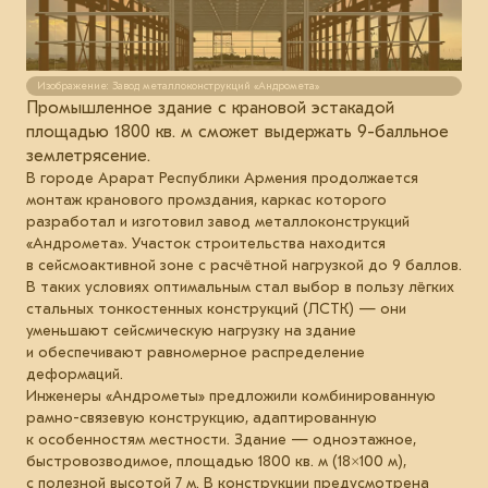
Изображение: Завод металлоконструкций «Андромета»
Промышленное здание с крановой эстакадой
площадью 1800 кв. м сможет выдержать 9-балльное
землетрясение.
В городе Арарат Республики Армения продолжается
монтаж кранового промздания, каркас которого
разработал и изготовил завод металлоконструкций
«Андромета». Участок строительства находится
в сейсмоактивной зоне с расчётной нагрузкой до 9 баллов.
В таких условиях оптимальным стал выбор в пользу лёгких
стальных тонкостенных конструкций (ЛСТК) — они
уменьшают сейсмическую нагрузку на здание
и обеспечивают равномерное распределение
деформаций.
Инженеры «Андрометы» предложили комбинированную
рамно-связевую конструкцию, адаптированную
к особенностям местности. Здание — одноэтажное,
быстровозводимое, площадью 1800 кв. м (18×100 м),
с полезной высотой 7 м. В конструкции предусмотрена