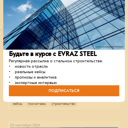
сталь
отрасль
строительство
23 октября 2024
Будьте в курсе с EVRAZ STEEL
Регулярная рассылка о стальном строительстве:
• новости отрасли
• реальные кейсы
• прогнозы и аналитика
• экспертные интервью
Строительство автомойки в Красноярске
ПОДПИСАТЬСЯ
Рассчитаем в 3D-конфигураторе автомобильную мойку
в Красноярске площадью 432 м² от EVRAZ STEEL BOX.
кейсы
посчитаем
строительство
30 сентября 2024