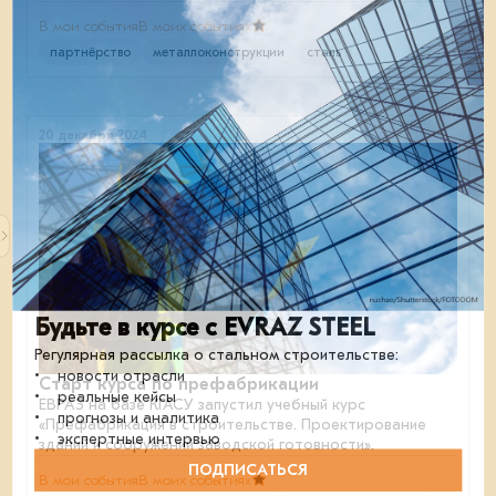
В мои события
В моих событиях
партнёрство
металлоконструкции
сталь
20 декабря 2024
Будьте в курсе с EVRAZ STEEL
Регулярная рассылка о стальном строительстве:
• новости отрасли
Старт курса по префабрикации
• реальные кейсы
ЕВРАЗ на базе КГАСУ запустил учебный курс
• прогнозы и аналитика
«Префабрикация в строительстве. Проектирование
• экспертные интервью
зданий и сооружений заводской готовности».
ПОДПИСАТЬСЯ
В мои события
В моих событиях