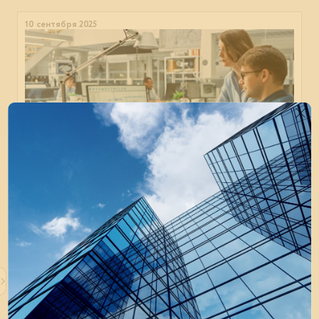
10 сентября 2025
Образовательный интенсив «Рациональное
проектирование: современные методы
оптимизации проектов»
10 сентября 2025 года в Иркутске прошёл семинар для
проектировщиков, ГИПов и руководителей проектных
групп.
В мои события
В моих событиях
металлоконструкции
сталь
строительство