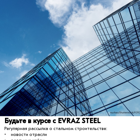
Арктической зоны России
«Неочевидное. Арктика»
Стартовал приём заявок на участие,
церемония награждения победителей
состоится 6 марта 2026 г.
В мои события
В моих событиях
металлоконструкции
сталь
строительство
23 апреля 2024
Будьте в курсе с EVRAZ STEEL
Регулярная рассылка о стальном строительстве:
• новости отрасли