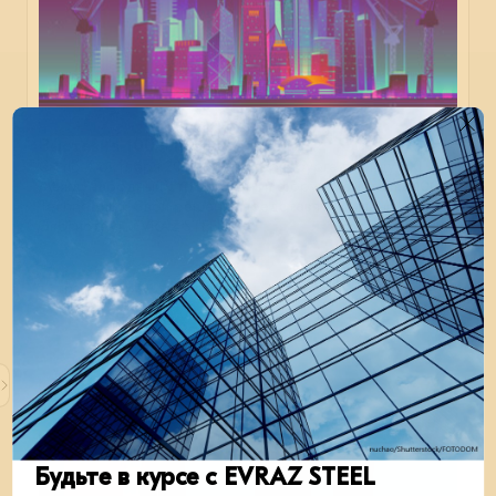
Выставка 100+ TechnoBuild
С 1 по 4 октября 2024 г. в Екатеринбурге пройдут XI
Международный строительный форум и выставка 100+
TechnoBuild. Свои решения представят компании
Экосистемы EVRAZ STEEL.
В мои события
В моих событиях
строительство
отрасль
01 июля 2024
Будьте в курсе с EVRAZ STEEL