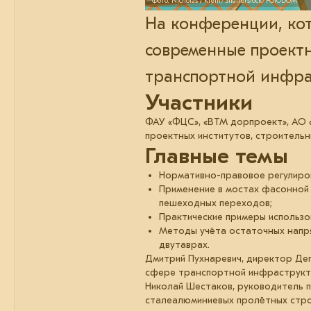
Фото: Nicholas J Klein/Shutterstock/FOTODOM
На конференции, кот
современные проект
транспортной инфра
Участники
ФАУ «ФЦС», «ВТМ дорпроект», АО «
проектных институтов, строительн
Главные темы
Нормативно-правовое регулиров
Применение в мостах фасонной 
пешеходных переходов;
Практические примеры использо
Методы учёта остаточных напря
двутаврах.
Дмитрий Пухнаревич, директор Деп
сфере транспортной инфраструкту
Николай Шестаков, руководитель п
сталеалюминиевых пролётных стро