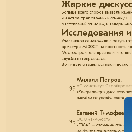
Жаркие дискус
Больше всего споров вызвали изме
«Реестра требований» и отмену СТ
отступлений от норм, и теперь мно
Исследования и
Участников ознакомили с результа
арматуры А500СП на прочность пр
Мостостроители признали, что вн
службы путепроводов.
Вот какие отзывы оставили после 
Михаил Петров,
АО «Институт Стройпроект
«Конференция дала возможно
расчёты по устойчивости кон
Евгений Тимофеев,
ООО «Тим-мост»:
«ЕВРАЗ – отличный пример в
не боится признавать ошибки