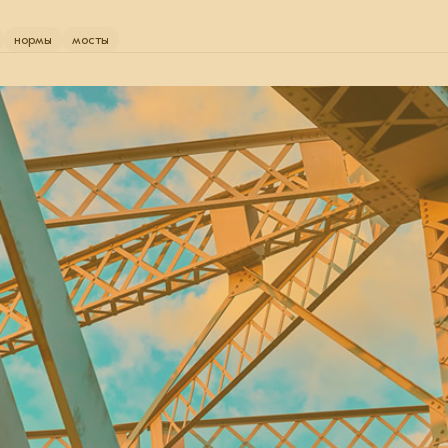
нормы
мосты