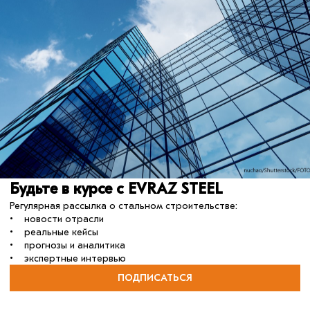
ФОТОАЛЬБОМ СОБЫТИЯ
я с презентациями участников конференции.
 этого материала
те или зарегистрируйтесь, чтобы получить полный доступ к мате
нормы
мосты
Будьте в курсе с EVRAZ STEEL
Регулярная рассылка о стальном строительстве:
• новости отрасли
• реальные кейсы
• прогнозы и аналитика
• экспертные интервью
ПОДПИСАТЬСЯ
30 сентября 2025