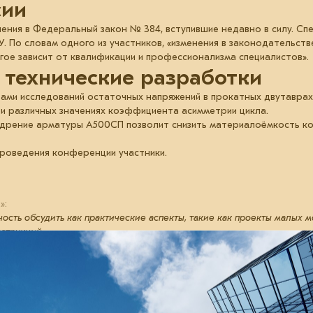
сии
нения в Федеральный закон № 384, вступившие недавно в силу. С
У. По словам одного из участников, «изменения в законодательст
гое зависит от квалификации и профессионализма специалистов».
 технические разработки
тами исследований остаточных напряжений в прокатных двутаврах,
и различных значениях коэффициента асимметрии цикла.
едрение арматуры А500СП позволит снизить материалоёмкость ко
проведения конференции участники.
»:
сть обсудить как практические аспекты, такие как проекты малых м
струкций».
заимодействия крупного бизнеса с отраслью. Компания делится рез
, помогая коллегам избежать их повторения».