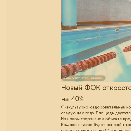
Фото: Shutterstock/FOTODOM
Новый ФОК откроется
на 40%
Физкультурно-оздоровительный комп
следующем году. Площадь двухэтажн
На новом спортивном объекте пред
Комплекс также будет оснащён тре
смогут заниматься до 1,7 тыс. чел