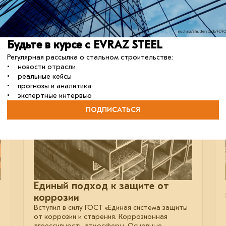
Завод обеспечит стройматериалом ключевой
энергетический объект на Крайнем Севере.
сталь
строительство
отрасль
Будьте в курсе с EVRAZ STEEL
Регулярная рассылка о стальном строительстве:
• новости отрасли
• реальные кейсы
• прогнозы и аналитика
12 апреля 2024
• экспертные интервью
ПОДПИСАТЬСЯ
Единый подход к защите от
коррозии
Вступил в силу ГОСТ «Единая система защиты
от коррозии и старения. Коррозионная
агрессивность атмосферы. Основные