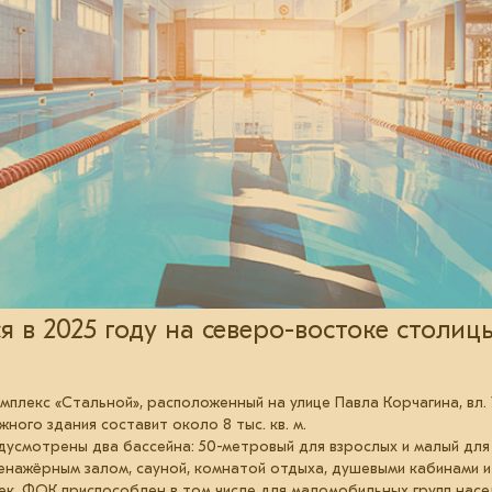
 в 2025 году на северо-востоке столицы
лекс «Стальной», расположенный на улице Павла Корчагина, вл. 7
ого здания составит около 8 тыс. кв. м.
усмотрены два бассейна: 50-метровый для взрослых и малый для
нажёрным залом, сауной, комнатой отдыха, душевыми кабинами и 
овек. ФОК приспособлен в том числе для маломобильных групп насе