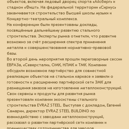
объектов, включая ледовый дворец спорта «Айсберг» и
стадион «Фишт». На федеральной территории «Сириус»
заканчивается строительство Высшей школы музыки и
Концертно-театральный комплекса.
На конференции были презентованы доклады,
посвящённые дальнейшему развитию стального
строительства. Эксперты рынка отметили, что развитие
возможно за счёт расширения спектра применения
металла и совершенствования нормативно-правовой
базы.
Во второй день мероприятия прошли переговорные сессии
ЕВРАЗа, «Северстали», ОМК, НЛМК и ТМК. Компании
обсудили возможное партнёрство для совместной
реализации объектов на стальном каркасе и заявили о
готовности к расширению партнёрской сети ЗМК для
размещения заказов на изготовление металлоконструкций.
Свои сервисы и продукты для развития рынка
презентовали компании экосистемы стального
строительства EVRAZ STEEL. Выступая с докладом, Евгений
Самарин, директор EVRAZ STEEL BUILDING по
взаимодействию с заводами металлоконструкций,
рассказал о развитии партнёрской сети компании и
преимуществах сотрудничества для заводов.