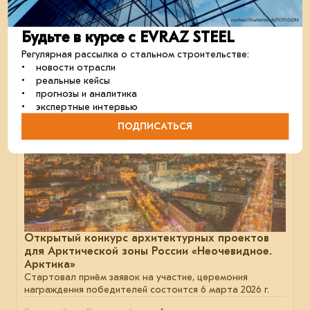
В мои события
В моих событиях
строительство
проектирование
отрасль
Будьте в курсе с EVRAZ STEEL
Регулярная рассылка о стальном строительстве:
• новости отрасли
• реальные кейсы
01 декабря 2025
• прогнозы и аналитика
• экспертные интервью
ПОДПИСАТЬСЯ
Открытый конкурс архитектурных проектов
для Арктической зоны России «Неочевидное.
Арктика»
Стартовал приём заявок на участие, церемония
награждения победителей состоится 6 марта 2026 г.