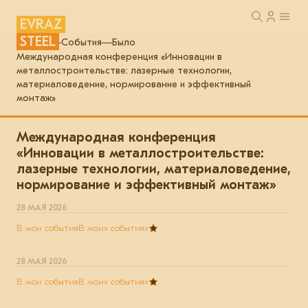
EVRAZ
STEEL
Главная
События
Было
Международная конференция «Инновации в
металлостроительстве: лазерные технологии,
материаловедение, нормирование и эффективный
монтаж»
Международная конференция
«Инновации в металлостроительстве:
лазерные технологии, материаловедение,
нормирование и эффективный монтаж»
28 МАЯ 2026
В мои события
В моих событиях
28 МАЯ 2026
В мои события
В моих событиях