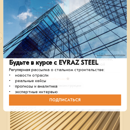
Саммит «Русская сталь: стратегия роста»
На 21-м металлургическом саммите обсудили вызовы,
Будьте в курсе с EVRAZ STEEL
проблемы и перспективы развития рынка чёрной
металлургии.
Регулярная рассылка о стальном строительстве:
• новости отрасли
В мои события
В моих событиях
• реальные кейсы
отрасль
сталь
металлоконструкции
• прогнозы и аналитика
• экспертные интервью
ПОДПИСАТЬСЯ
24 апреля 2024