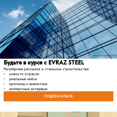
XI отраслевой форум «СКЛАДЫ
РОССИИ: ИТОГИ ГОДА»
28 ноября в Москве состоялось масштабное
мероприятие рынка складской недвижимости.
Будьте в курсе с EVRAZ STEEL
В мои события
В моих событиях
Регулярная рассылка о стальном строительстве:
• новости отрасли
металлоконструкции
сталь
проектирование
• реальные кейсы
• прогнозы и аналитика
• экспертные интервью
ПОДПИСАТЬСЯ
06 июня 2024