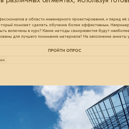
в различных сегментах, используя гото
ессионалов в области инженерного проектирования, и перед её 
который поможет сделать обучение более эффективным. Наприме
ыть включены в курс? Какие методы саморазвития будут наиболе
зованы для лучшего понимания материала? На заполнение анкеты у
ПРОЙТИ ОПРОС
ами
28 ноября 2024