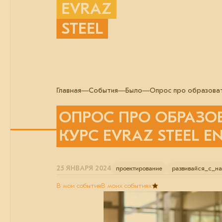
EVRAZ
STEEL
Главная
События
Было
Опрос про образоват
ОПРОС ПРО ОБРАЗО
КУРС EVRAZ STEEL E
25 ЯНВАРЯ 2024
проектирование
развивайся_с_н
В мои события
В моих событиях