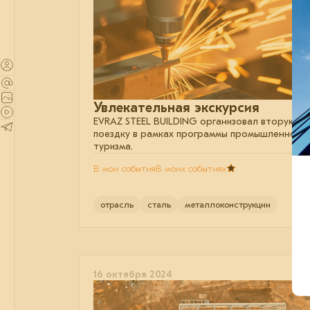
Увлекательная экскурсия
EVRAZ STEEL BUILDING организовал вторую
поездку в рамках программы промышленного
туризма.
В мои события
В моих событиях
отрасль
сталь
металлоконструкции
16 октября 2024