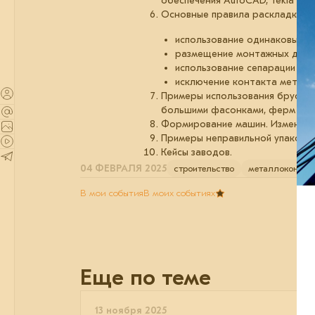
обеспечения AutoCAD, Tekla и Exc
Основные правила раскладки на
использование одинаковых п
размещение монтажных детал
использование сепарации (бру
исключение контакта металло
Примеры использования бруса. 
большими фасонками, ферм в м
Формирование машин. Изменения 
Примеры неправильной упаковки
Кейсы заводов.
04 ФЕВРАЛЯ 2025
строительство
металлоконстр
В мои события
В моих событиях
Еще по теме
13 ноября 2025