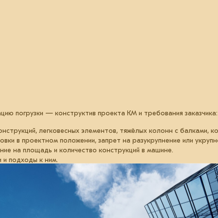
цию погрузки — конструктив проекта КМ и требования заказчика:
нструкций, легковесных элементов, тяжёлых колонн с балками, к
ки в проектном положении, запрет на разукрупнение или укрупн
яние на площадь и количество конструкций в машине.
 и подходы к ним.
снижения трудоёмкости и повышения плотности загрузки. Примеры
рок по габаритности, размеру, трудоёмкости и очерёдности изго
ий.
ртировки конструкции в проектном положении.
актуальных инструментов: нормативно-технической документации,