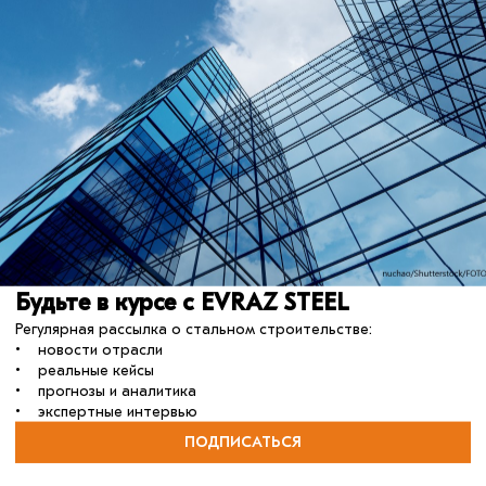
el.
 этапе КМД:
рофилей для сборки пакетов;
ей в деревянных ящиках, использование поддонов и металлическ
с, уголки из спецкартона, пенные изделия и др.);
конструкций друг с другом.
Примеры раскладки конструкций с выступающими деталями. Упако
онтажном положении.
в очерёдности и отгрузка «с колёс». Примеры отгрузки.
.
укции
отрасль
развивайся_с_нами
сталь
монтаж
Будьте в курсе с EVRAZ STEEL
Регулярная рассылка о стальном строительстве:
• новости отрасли
• реальные кейсы
• прогнозы и аналитика
• экспертные интервью
ПОДПИСАТЬСЯ
10 сентября 2025