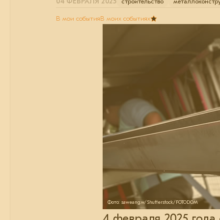
04 ФЕВРАЛЯ 2025
строительство
металлоконстр
В мои события
В моих событиях
Фото: saweang.w/Shutterstock/FOTODOM
4 февраля 2025 года