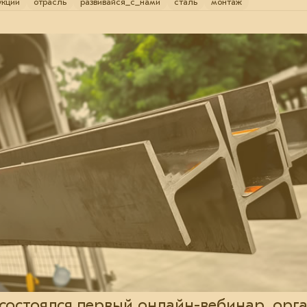
укции
отрасль
развивайся_с_нами
сталь
монтаж
 состоялся первый онлайн-вебинар, ор