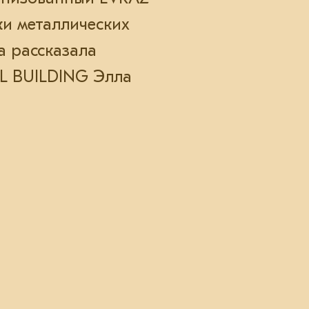
ки металлических
а рассказала
EL BUILDING Элла