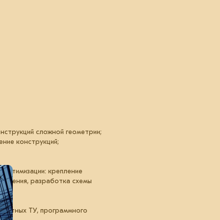
онструкций сложной геометрии;
ение конструкций;
 оптимизации: крепление
товления, разработка схемы
 местных ТУ, программного