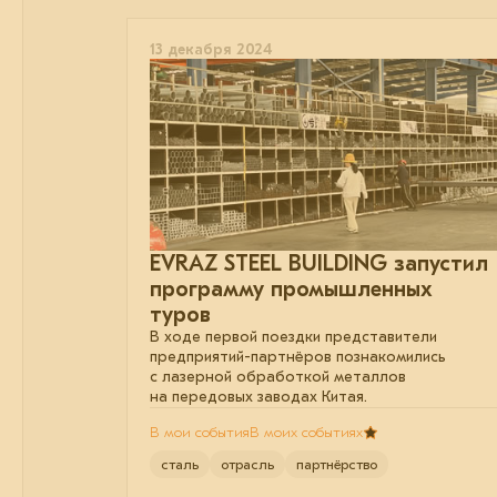
13 декабря 2024
EVRAZ STEEL BUILDING запустил
программу промышленных
туров
В ходе первой поездки представители
предприятий-партнёров познакомились
с лазерной обработкой металлов
на передовых заводах Китая.
В мои события
В моих событиях
сталь
отрасль
партнёрство