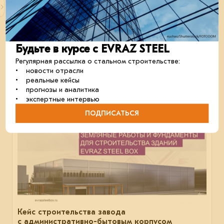
Как делают КПП для режимного объекта
в Москве
EVRAZ STEEL HOUSE показал, как на заводе идёт
Будьте в курсе с EVRAZ STEEL
изготовление модулей для здания проходной.
Регулярная рассылка о стальном строительстве:
строительство
проектирование
монтаж
• новости отрасли
• реальные кейсы
• прогнозы и аналитика
• экспертные интервью
19 ноября 2024
ПОДПИСАТЬСЯ
Кейс строительства завода
с административно-бытовым корпусом