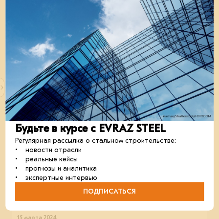
Образовательный интенсив «Удобство,
скорость и эффективность проектирования с
Будьте в курсе с EVRAZ STEEL
применением цифровых сервисов»
6 июня 2024 года в Новосибирске пройдёт интенсив для
Регулярная рассылка о стальном строительстве:
тех, кто хочет быть в курсе эффективных сервисов и
• новости отрасли
готовых решений в проектировании.
• реальные кейсы
• прогнозы и аналитика
В мои события
В моих событиях
• экспертные интервью
проектирование
развивайся_с_нами
ПОДПИСАТЬСЯ
15 марта 2024