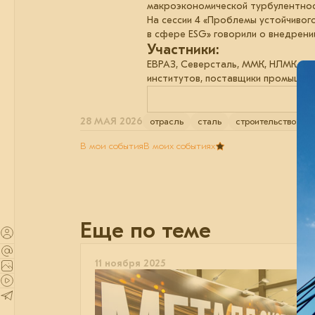
макроэкономической турбулентнос
На сессии 4 «Проблемы устойчивог
в сфере ESG» говорили о внедрени
Участники:
ЕВРАЗ, Северсталь, ММК, НЛМК, М
институтов, поставщики промышле
28 МАЯ 2026
отрасль
сталь
строительство
б
В мои события
В моих событиях
Еще по теме
11 ноября 2025