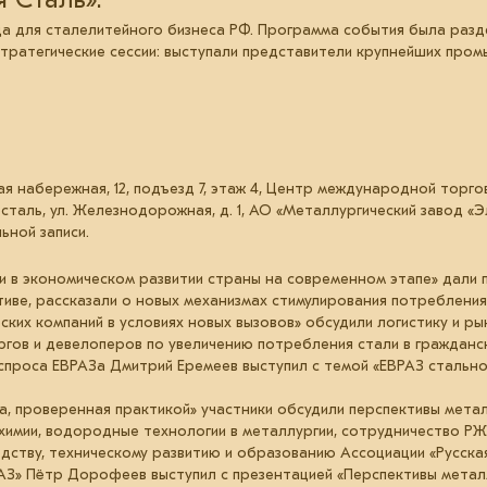
а для сталелитейного бизнеса РФ. Программа события была разде
стратегические сессии: выступали представители крупнейших про
ая набережная, 12, подъезд 7, этаж 4, Центр международной торгов
росталь, ул. Железнодорожная, д. 1, АО «Металлургический завод 
ной записи.
ии в экономическом развитии страны на современном этапе» дали 
тиве, рассказали о новых механизмах стимулирования потребления
ских компаний в условиях новых вызовов» обсудили логистику и ры
гов и девелоперов по увеличению потребления стали в гражданс
проса ЕВРАЗа Дмитрий Еремеев выступил с темой «ЕВРАЗ стально
а, проверенная практикой» участники обсудили перспективы метал
имии, водородные технологии в металлургии, сотрудничество РЖ
дству, техническому развитию и образованию Ассоциации «Русска
З» Пётр Дорофеев выступил с презентацией «Перспективы металл