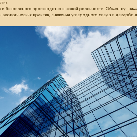
ти».
о и безопасного производства в новой реальности. Обмен лучши
и экологических практик, снижении углеродного следа и декарбон
еталлоинвест, Мечел, ОМК, ТМК и ПМХ, представители Минпромто
нного оборудования и ИТ-решений.
ПОДРОБНАЯ ПРОГРАММА И РЕГИСТРАЦИЯ
изнес
07 октября 2025