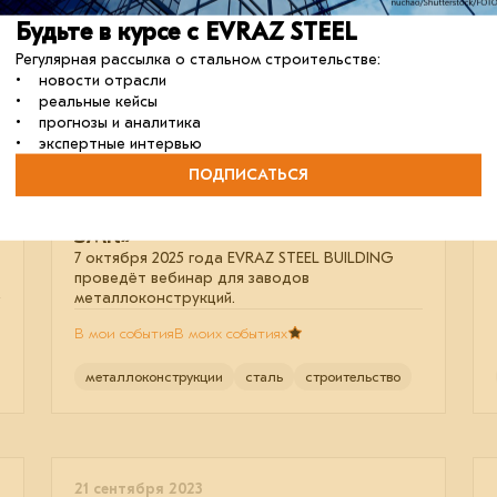
Будьте в курсе с EVRAZ STEEL
Регулярная рассылка о стальном строительстве:
• новости отрасли
• реальные кейсы
• прогнозы и аналитика
Вебинар «Правила
• экспертные интервью
взаимодействия: порядок
ПОДПИСАТЬСЯ
получения заказов, схема
работы с металлом и рейтинг
ЗМК»
7 октября 2025 года EVRAZ STEEL BUILDING
проведёт вебинар для заводов
металлоконструкций.
В мои события
В моих событиях
металлоконструкции
сталь
строительство
21 сентября 2023