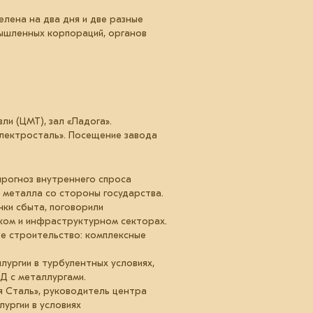
лена на два дня и две разные
мышленных корпораций, органов
ли (ЦМТ), зал «Ладога».
«Электросталь». Посещение завода
прогноз внутреннего спроса
 металла со стороны государства.
нки сбыта, поговорили
ком и инфраструктурном секторах.
е строительство: комплексные
лургии в турбулентных условиях,
Д с металлургами.
я Сталь», руководитель центра
ургии в условиях