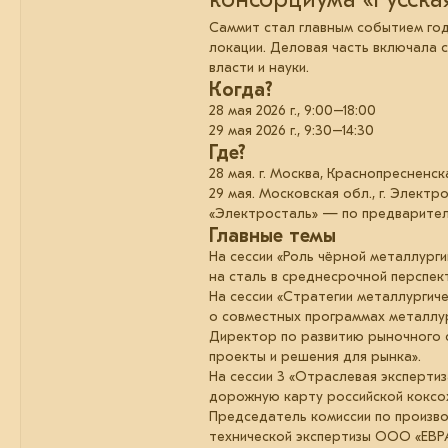
Саммит стал главным событием год
локации. Деловая часть включала 
власти и науки.
Когда?
28 мая 2026 г., 9:00–18:00
29 мая 2026 г., 9:30–14:30
Где?
28 мая. г. Москва, Краснопресненск
29 мая. Московская обл., г. Элект
«Электросталь» — по предваритель
Главные темы
На сессии «Роль чёрной металлург
на сталь в среднесрочной перспек
На сессии «Стратегии металлургиче
о совместных программах металлур
Директор по развитию рыночного с
проекты и решения для рынка».
На сессии 3 «Отраслевая экспертиз
дорожную карту российской коксох
Председатель комиссии по произво
технической экспертизы ООО «ЕВРА