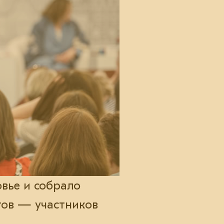
овье и собрало
гов — участников