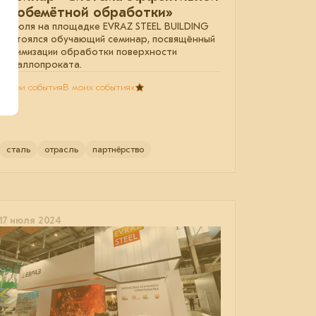
дробемётной обработки»
22 июля на площадке EVRAZ STEEL BUILDING
состоялся обучающий семинар, посвящённый
оптимизации обработки поверхности
металлопроката.
В мои события
В моих событиях
сталь
отрасль
партнёрство
17 июля 2024