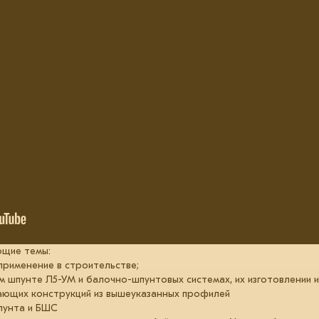
ющие темы:
применение в строительстве;
м шпунте Л5-УМ и балочно-шпунтовых системах, их изготовлении и
ющих конструкций из вышеуказанных профилей
пунта и БШС