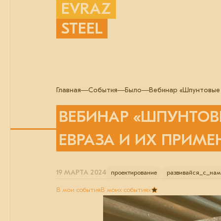
EVRAZ
STEEL
Главная
События
Было
Вебинар «Шпунтовые 
ВЕБИНАР «ШПУНТОВ
ЕВРАЗА И ИХ ПРИМЕ
19 МАРТА 2024
проектирование
развивайся_с_на
В мои события
В моих событиях