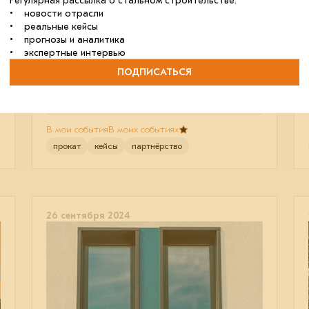
Регулярная рассылка о стальном строительстве:
конференция «Сервисные
• новости отрасли
металлоцентры: оборудование,
• реальные кейсы
• прогнозы и аналитика
технологии, рынок»
• экспертные интервью
25–26 сентября в Магнитогорске прошло
мероприятие для руководителей сервисных
ПОДПИСАТЬСЯ
металлоцентров (СМЦ), заводов
металлоконструкций (ЗМК), поставщиков
оборудования и отраслевых экспертов.
В мои события
В моих событиях
прокат
кейсы
партнёрство
26 сентября 2024