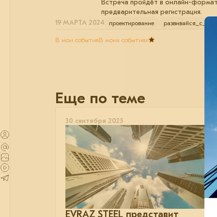
Встреча пройдёт в онлайн-формате
предварительная регистрация.
19 МАРТА 2024
проектирование
развивайся_с_на
В мои события
В моих событиях
Еще по теме
30 сентября 2025
EVRAZ STEEL представит