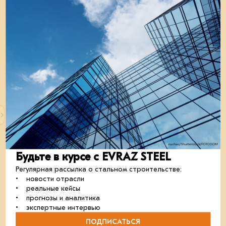
Будьте в курсе с EVRAZ STEEL
Вы видите только часть этого материала
Регулярная рассылка о стальном строительстве:
Самое интересное — дальше. Войдите или
• новости отрасли
зарегистрируйтесь, чтобы получить полный доступ к
• реальные кейсы
материалу и другим эксклюзивным публикациям.
• прогнозы и аналитика
01 ИЮЛЯ 2024
проектирование
развивайся_с_нами
• экспертные интервью
ПОДПИСАТЬСЯ