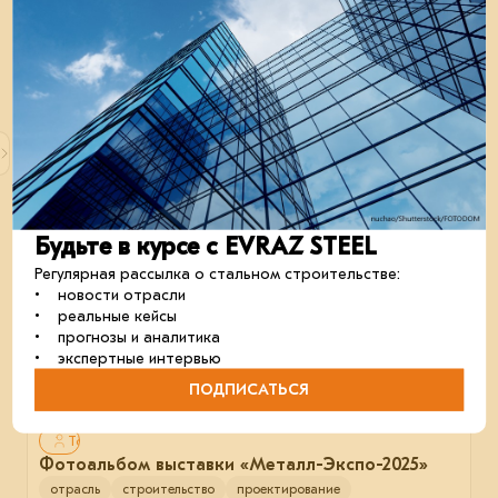
Только для авторизованных
Фотоальбом Инженерного клуба EVRAZ STEEL
отрасль
строительство
проектирование
17 ноября 2025
Будьте в курсе с EVRAZ STEEL
Регулярная рассылка о стальном строительстве:
• новости отрасли
• реальные кейсы
• прогнозы и аналитика
• экспертные интервью
ПОДПИСАТЬСЯ
Только для авторизованных
Фотоальбом выставки «Металл-Экспо-2025»
отрасль
строительство
проектирование