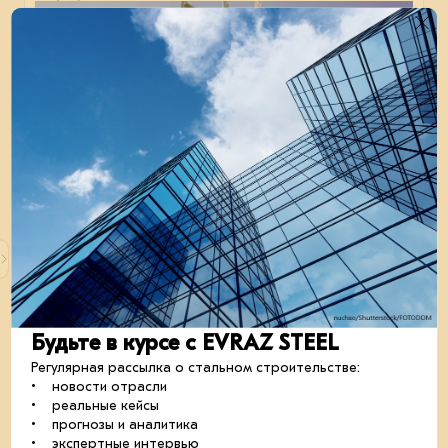
Отрасль стального строительства в России
снижает темпы
В IV квартале 2024 г. замороженных проектов стало
больше, чем новых.
металлоконструкции
сталь
отрасль
Будьте в курсе с EVRAZ STEEL
Регулярная рассылка о стальном строительстве:
22 июля 2024
• новости отрасли
• реальные кейсы
• прогнозы и аналитика
• экспертные интервью