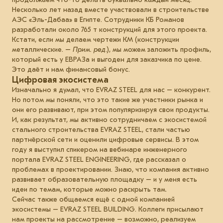
Несколько лет назад вместе участвовали в строительстве
АЭС «Эль-Дабаа» в Египте. Сотрудники КБ Романов
разработали около 765 т конструкций для этого проекта.
Кстати, если мы делаем чертежи КМ (конструкции
металлические. –
Прим. ред
.), мы можем заложить профиль,
который есть у ЕВРАЗа и выгоден для заказчика по цене.
Это даёт и нам финансовый бонус.
Цифровая экосистема
Изначально я думал, что EVRAZ STEEL для нас – конкурент.
Но потом мы поняли, что это такие же участники рынка и
они его развивают, при этом популяризируя свои продукты.
И, как результат, мы активно сотрудничаем с экосистемой
стального строительства EVRAZ STEEL, стали частью
партнёрской сети и оценили цифровые сервисы. В этом
году я выступил спикером на вебинаре инженерного
портала EVRAZ STEEL ENGINEERING, где рассказал о
проблемах в проектировании. Знаю, что компания активно
развивает образовательную площадку – и у меня есть
идеи по темам, которые можно раскрыть там.
Сейчас также общаемся ещё с одной компанией
экосистемы – EVRAZ STEEL BUILDING. Коллеги присылают
нам проекты на рассмотрение – возможно, реализуем