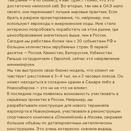
там ранее – и по бизнесу, и как турист. Понял, что это
достаточно неплохой хаб. Во-вторых, так как в ОАЭ мало
своего, они перенимают лучшие мировые практики. Если
брать в разрезе проектирования, то, например, они
используют еврокоды и американские коды. Мне стало
интересно попробовать поработать на этом рынке, где
ценообразование значительно выше, чем в России.
Сегодня мы работаем более чем с 30 субъектами РФ и
большим количеством зарубежных стран. В первой
десятке – Россия, Казахстан, Белоруссия, Узбекистан.
Раньше сотрудничали с Европой, сейчас это направление
минимизируем.
Мы так выстроили свою бизнес-модель, что клиент не
чувствует расстояния в 3–4 тыс. км и 5 часовых поясов. Он
может находиться в соседнем здании в Самаре либо в
Новосибирске – это ни на что не влияет.
В последние годы появилась возможность участвовать в
серьёзных проектах в России. Например, мы
разрабатывали конструкции для нового терминала
аэропорта в Новокузнецке, участвовали в реконструкции
спортивного комплекса «Олимпийский» в Москве, закрывая
большие объёмы по деталировочным металлическим
конструкциям. Это очень интересно: сначала видишь