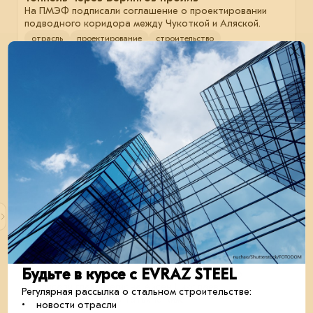
На ПМЭФ подписали соглашение о проектировании
подводного коридора между Чукоткой и Аляской.
отрасль
проектирование
строительство
23 июня 2026
Распределительный центр Wildberries в Якутии
привяжут к открытию Ленского моста
Будьте в курсе с EVRAZ STEEL
Соответствующее соглашение на ПМЭФ-2026
подписали глава региона Айсен Николаев
Регулярная рассылка о стальном строительстве:
и руководитель RWB Татьяна Ким.
• новости отрасли