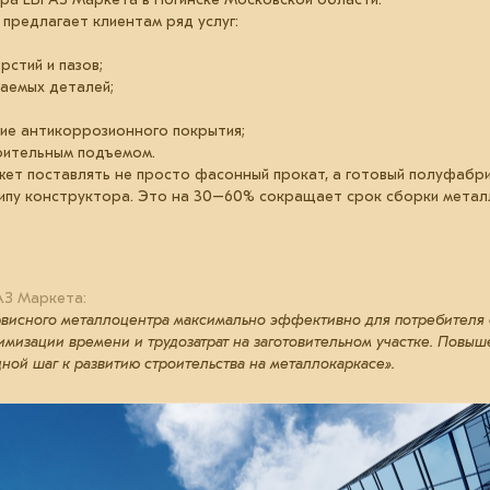
 предлагает клиентам ряд услуг:
стий и пазов;
гаемых деталей;
ие антикоррозионного покрытия;
оительным подъемом.
ет поставлять не просто фасонный прокат, а готовый полуфабри
ципу конструктора. Это на 30–60% сокращает срок сборки метал
АЗ Маркета:
висного металлоцентра максимально эффективно для потребителя с
тимизации времени и трудозатрат на заготовительном участке. Повы
ной шаг к развитию строительства на металлокаркасе».