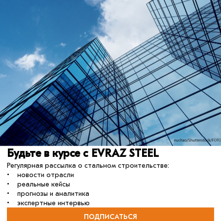
01 июня 2026
Фундаменты посчитают быстрее
В НовГУ разработали упрощённый метод
Будьте в курсе с EVRAZ STEEL
расчёта осадки свайных фундаментов без
использования специального программного
Регулярная рассылка о стальном строительстве:
обеспечения.
• новости отрасли
• реальные кейсы
• прогнозы и аналитика
• экспертные интервью
ПОДПИСАТЬСЯ