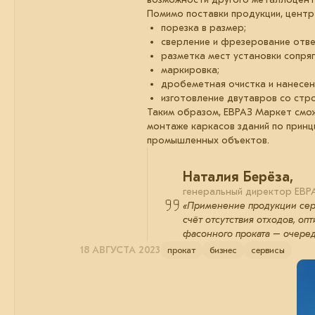
Помимо поставки продукции, центр
порезка в размер;
сверление и фрезерование отвер
разметка мест установки сопря
маркировка;
дробеметная очистка и нанесен
изготовление двутавров со стр
Таким образом, ЕВРАЗ Маркет смож
монтаже каркасов зданий по прин
промышленных объектов.
Наталия Берёза,
генеральный директор ЕВР
«Применение продукции сер
счёт отсутствия отходов, оп
фасонного проката – очеред
18 АВГУСТА 2023
прокат
бизнес
сервисы