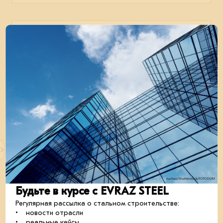
15 апреля 2025
Впечатляющие результаты
Компания EVRAZ STEEL BUILDING подвела
производственные итоги первого квартала 2025 года.
строительство
проектирование
металлоконструкции
Будьте в курсе с EVRAZ STEEL
Регулярная рассылка о стальном строительстве:
02 апреля 2025
• новости отрасли
• реальные кейсы