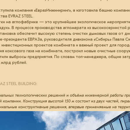
упила компания «ЕвразИнжиниринг», а изготовила башню компани
тва EVRAZ STEEL.
тки на аглофабрике — это крупнейшее экологическое мероприяти
дух». В процессе производства агломерата из высокосернистой 
ановка обеспечит высокую степень очистки дымовых газов от ди
це-президента ЕВРАЗа, руководителя дивизиона «Сибирь» Павла Си
 инвестиционных проектов комбината и важный проект для город
я коксового газа на комбинате, построил новые очистные соору
тили выбросы предприятия. По словам топ-менеджера, общие зат
0 млрд рублей.
AZ STEEL BUILDING:
нальных технологических решений и объёма инженерной работы про
 компании. Конструкция высотой 150 м состоит из двух частей, пир
 Уникальные конструктивные решения, впервые применяемые на терри
ашни. Для проведения неразрушающего контроля узлов с ограничен
ые регламенты, так как действующие требования ГОСТов не позвол
ме».