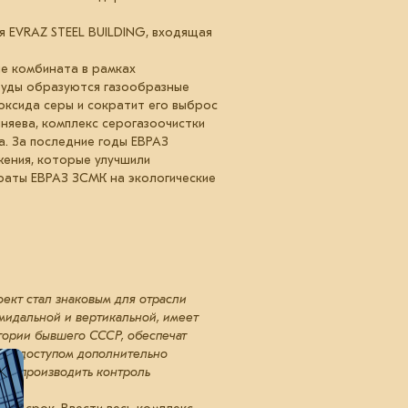
я EVRAZ STEEL BUILDING, входящая
е комбината в рамках
руды образуются газообразные
оксида серы и сократит его выброс
няева, комплекс серогазоочистки
а. За последние годы ЕВРАЗ
жения, которые улучшили
раты ЕВРАЗ ЗСМК на экологические
ект стал знаковым для отрасли
амидальной и вертикальной, имеет
тории бывшего СССР, обеспечат
ным доступом дополнительно
яют производить контроль