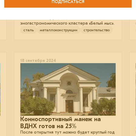
ПОДПИСАТЬСЯ
в мире винный город
EVRAZ STEEL BUILDING изготовил
металлоконструкции для
эногастрономического кластера «Белый мыс».
сталь
металлоконструкции
строительство
18 сентября 2024
Конноспортивный манеж на
ВДНХ готов на 25%
После открытия тут можно будет круглый год