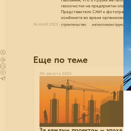
Напомним, что отгрузки металлокон
газоочистки на предприятии планир
Представители СМИ и фотографы ю
комбината во время организованно
14 МАЯ 2025
строительство
металлоконструкции
Еще по теме
06 августа 2026
За каждым проектом – эпоха