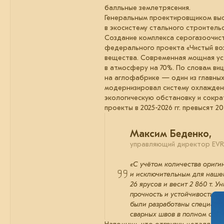
балльные землетрясения.
Генеральным проектировщиком выст
в экосистему стального строительс
Создание комплекса серогазоочис
федерального проекта «Чистый воз
вещества. Современная мощная уст
в атмосферу на 70%. По словам ви
на аглофабрике — один из главных
модернизировал систему охлаждени
экологическую обстановку и сокра
проекты в 2025-2026 гг. превысят 2
Максим Беденко,
управляющий директор EVR
«С учётом количества ориги
и исключительным для нашей
26 ярусов и весит 2 860 т.
прочность и устойчивость б
были разработаны специальн
сварных швов в полном объё