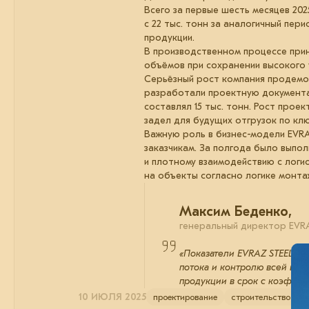
Всего за первые шесть месяцев 20
с 22 тыс. тонн за аналогичный пе
продукции.
В производственном процессе при
объёмов при сохранении высокого 
Серьёзный рост компания продемо
разработали проектную документац
составлял 15 тыс. тонн. Рост про
задел для будущих отгрузок по кл
Важную роль в бизнес-модели EVRA
заказчикам. За полгода было выпол
и плотному взаимодействию с логи
на объекты согласно логике монта
Максим Беденко,
генеральный директор EVRA
«Показатели EVRAZ STEEL B
потока и контролю всей цеп
продукции в срок с коэффиц
10 ИЮЛЯ 2025
проектирование
строительство
б