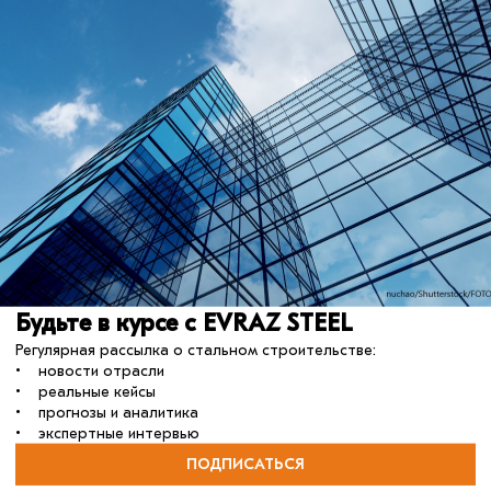
02 февраля 2026
Будьте в курсе с EVRAZ STEEL
Регулярная рассылка о стальном строительстве:
• новости отрасли
Уникальный заказ в сжатые
• реальные кейсы
сроки
• прогнозы и аналитика
Реализация федерального проекта стала
• экспертные интервью
катализатором технологического рывка для
EVRAZ STEEL BUILDING и ЗСК «Липецк».
ПОДПИСАТЬСЯ