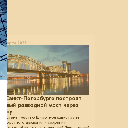
17 марта 2025
В Санкт-Петербурге построят
новый разводной мост через
Неву
Он станет частью Широтной магистрали
скоростного движения и сохранит
панорамный вид на исторический Финляндский