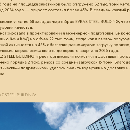
25 года на площадки заказчиков было отгружено 32 тыс. тонн мет
риод 2024 года — прирост составил более 45%. В среднем каждый 
нимали участие 68 заводов-партнёров EVRAZ STEEL BUILDING, чт
уровня качества.
нстрировала в проектировании и инженерной подготовке. Её кон
ию КМ и КМД на объём 22 тыс. тонн, тогда как в первом полугоди
ектной активности на 46% обеспечил равномерную загрузку произв
ючевым направлениям вплоть до первого квартала 2026 года.
Z STEEL BUILDING играет организация логистики и доставка прои
нено порядка 2 тфс. рейсов со средней загрузкой 15 тонн. Благо
стическими подрядчиками удалось снизить издержки на доставку и
жа.
Z STEEL BUILDING:
UILDING растут благодаря нашей бизнес-модели — формированию оп
очки создания продукта. Преимуществом для конечного заказчика ст
иентом готовности к монтажу более 90%».
изнес
производство