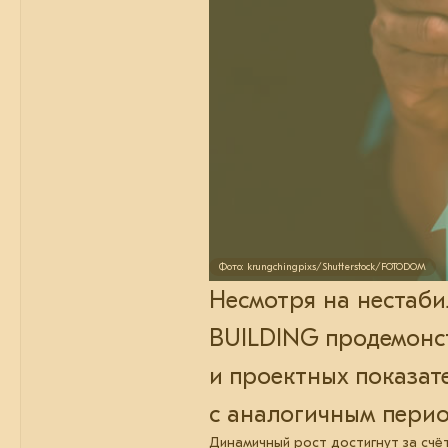
Фото: krungchingpixs/Shutterstock/FOTODOM
Несмотря на нестаб
BUILDING продемонс
и проектных показат
с аналогичным перио
Динамичный рост достигнут за счё