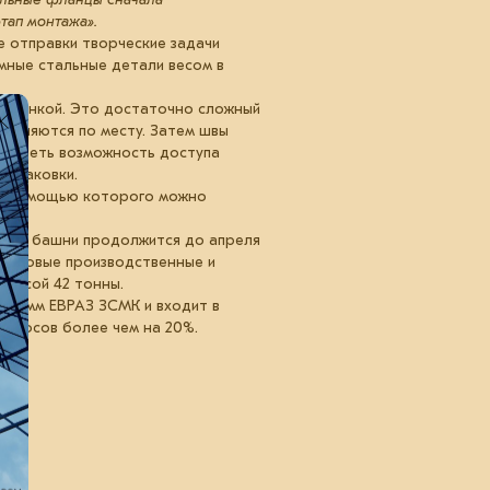
тап монтажа».
е отправки творческие задачи
мные стальные детали весом в
й плёнкой. Это достаточно сложный
диняются по месту. Затем швы
смотреть возможность доступа
 упаковки.
 с помощью которого можно
евой башни продолжится до апреля
 на новые производственные и
массой 42 тонны.
ограмм ЕВРАЗ ЗСМК и входит в
ыбросов более чем на 20%.