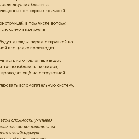
ровая ажурная башня из
очищенные от серных примесей
струкций, в том числе потому,
т спокойно выдержать
 будут дважды: перед отправкой на
чной площадке производит
чность изготовления: каждое
 точно избежать накладок,
 проводят ещё на отгрузочной
ировать вспомогательную систему,
этом сложность, учитывая
дезические показания. С их
ранить необходимую
ельные фланцы сначала