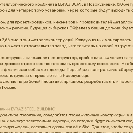
еталлургического комбината ЕВРАЗ ЗСМК в Новокузнецке. 150-мет
ой для четырёх труб установки, через которые будут выходить 
ом для проектировщиков, инженеров и производителей металлокон
пасном регионе. Будущая сибирская Эйфелева башня должна буде
 2,66 тыс. тонн металлоконструкций. Каждую из них монтировать
о на месте строительства завод-изготовитель на своей отгрузо
онструкции напоминает конструктор, крайне важным является то
ах должно строго соответствовать проектному положению. Чтобы
и фактически собирают дважды. Первый раз контрольную сборку
локонструкции отправляются в Новокузнецк.
ружение на рабочей площадке, пришлось разрабатывать и проект
 России.
ании EVRAZ STEEL BUILDING:
проектное положение, понадобятся промежуточные конструкции, и в 
 них нанесут электронные маркеры, по которым будут сниматься гео
ьную модель, постоянно сравнивая её с BIM. При этом, чтобы сох
ут вестись одновременно на всех четырёх ногах-опорах – соединит