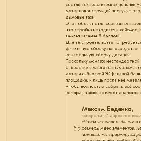
состав технологической цепочки м
металлоконструкций послужит опор
дымовые газы.
Этот объект стал серьёзным вызов
что стройка находится в сейсмоо
землетрясение 8 баллов!
Для её строительства потребуется
финальную сборку непосредственн
контрольную сборку деталей.
Поскольку монтаж нестандартной к
отверстие в многотонных элемент
детали сибирской Эйфелевой башн
площадке, и лишь после неё метал
Чтобы полностью собрать всё соо
которая также не имеет аналогов в
Максим Беденко,
генеральный директор комп
«Чтобы установить башню в 
размеры и вес элементов. На
помощью мы сформируем реал
симметричность, работы буд