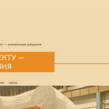
ту – уникальные решения
КТУ –
НИЯ
тво
кейсы