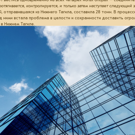
отягивается, контролируется, и только затем наступает следующий э
 отправившаяся из Нижнего Тагила, составила 28 тонн. В процесс
д ними встала проблема в целости и сохранности доставить огро
 в Нижнем Тагиле.
AZ STEEL BUILDING решили использовать упаковку термоусадочно
но на трале закрываются полимерными полотнищами, которые сое
ка стягивается и создаёт плотную защиту. При этом нужно преду
реплений во время движения, так, чтобы не нарушить целостность
ций маркируется особым штрихкодом в логике монтажных партий,
име реального времени от производства до места сборки.
до места назначения, поставка всех элементов сибирской Эйфел
 монтаж. Возможно, в процессе ещё не раз придётся найти ответы
ущих партиях предусмотрены уникальные конструкции с рекордной 
ема серогазоочистки, которая является частью экологических пр
х» нацпроекта «Экология», поможет снизить общее количество в
тво
кейсы