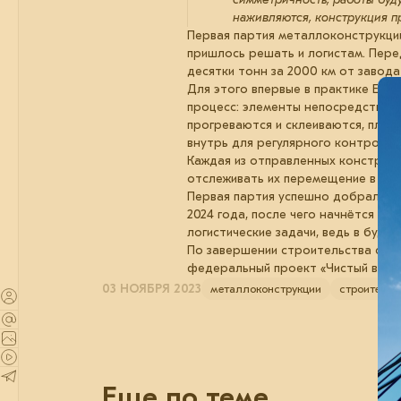
наживляются, конструкция пр
Первая партия металлоконструкций,
пришлось решать и логистам. Пере
десятки тонн за 2000 км от завода
Для этого впервые в практике EVR
процесс: элементы непосредствен
прогреваются и склеиваются, плён
внутрь для регулярного контроля к
Каждая из отправленных конструк
отслеживать их перемещение в реж
Первая партия успешно добралась 
2024 года, после чего начнётся их
логистические задачи, ведь в буд
По завершении строительства сист
федеральный проект «Чистый возду
03 НОЯБРЯ 2023
металлоконструкции
строительс
Еще по теме