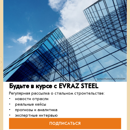
В Тюмени начали производство уникальных
коффердамов
На заводе «СтальМост» началось производство
коффердамов, которые будут использоваться при
строительстве моста через реку Лену в Якутии.
строительство
металлоконструкции
отрасль
Будьте в курсе с EVRAZ STEEL
20 ноября 2024
Регулярная рассылка о стальном строительстве:
• новости отрасли
• реальные кейсы
• прогнозы и аналитика
• экспертные интервью
ПОДПИСАТЬСЯ