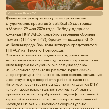
Фото: Алена Лето/АРСС
Финал конкурса архитектурно-строительных
студенческих проектов Steel2Real’26 состоялся
в Москве 29 мая 2026 года. Победу одержала
команда НИУ МГСУ. Серебро завоевала сборная
Тюмени (ТГИК + ТИУ), бронзу — команда КГТУ
из Калининграда. Замкнули четвёрку представители
ННГАСУ из Нижнего Новгорода.
В основе конкурсного задания — создание отеля
на стальном каркасе с многоуровневым атриумом. Тема
была выбрана не случайно: она созвучна задачам
национального проекта по развитию туристической
инфраструктуры. Члены жюри высоко оценили визуальную
и конструктивную проработку работ финалистов.
Например, проект гостиницы «Дюна» от студентов КГТУ
покорил жюри выразительной архитектурой: здание
органично вписано в прибрежный ландшафт, а стальной
каркас обеспечивает гибкость планировочных решений.
Команда НИУ МГСУ и тюменская сборная удачно
объединили в одном объекте жилые номера, рестораны