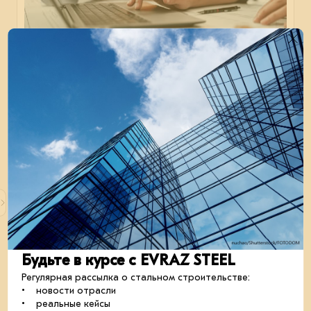
Документ о качестве
Эксперты инженерной команды EVRAZ STEEL
ENGINEERING отвечают на новые вопросы от
проектировщиков. На этот раз учимся правильно
читать сертификат качества, разбираемся в группах
испытаний и марках стали, а также изучаем гайд по
затяжке болтов.
проектирование
развивайся_с_нами
08 октября 2024
Будьте в курсе с EVRAZ STEEL
Регулярная рассылка о стальном строительстве:
• новости отрасли
• реальные кейсы