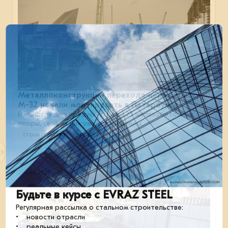
Металлоконструкции перехода через трассу
М-32 начали монтировать в Петербурге
В конструкции предусмотрены 23 железобетонные
опоры, семь из них уже установлены.
строительство
отрасль
сталь
21 мая 2025
Будьте в курсе с EVRAZ STEEL
Регулярная рассылка о стальном строительстве:
• новости отрасли
• реальные кейсы