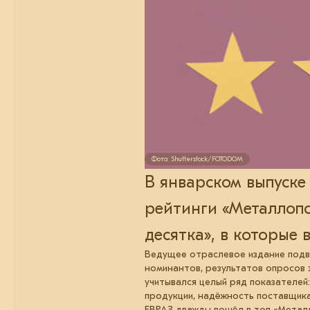
Фото: Shutterstock/FOTODOM
В январском выпуске
рейтинги «Металлопо
десятка», в которые
Ведущее отраслевое издание подвел
номинантов, результатов опросов 
учитывался целый ряд показателей:
продукции, надёжность поставщика
ЕВРАЗ дважды вошёл в топ «Металл