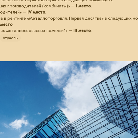
ших производителей (комбинаты)» –
I место
.
водителей» –
IV место
.
а в рейтинге «Металлоторговля. Первая десятка» в следующих но
I место
.
ших металлосервисных компаний» –
III место
.
отрасль
10 июля 2025