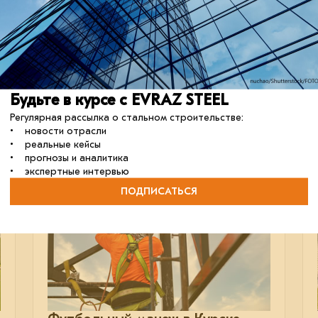
Стальные паркинги от EVRAZ
STEEL BOX
EVRAZ STEEL BOX запускает новое
направление — проектирование
и строительство многоуровневых паркингов
на основе металлокаркаса.
Будьте в курсе с EVRAZ STEEL
проектирование
строительство
партнёрство
Регулярная рассылка о стальном строительстве:
• новости отрасли
• реальные кейсы
• прогнозы и аналитика
• экспертные интервью
04 сентября 2024
ПОДПИСАТЬСЯ