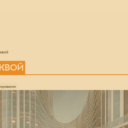
квой
СКВОЙ
тирование