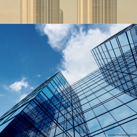
евелопмент»
 нового жилого комплекса: башни разной высоты поставят на о
Будет ощущение, что одна башня перетекает в другую. Материал
ании украсят алюминиевыми профилями.
ставят футуристичный квартал, высотную доминанту столицы. За
тирование