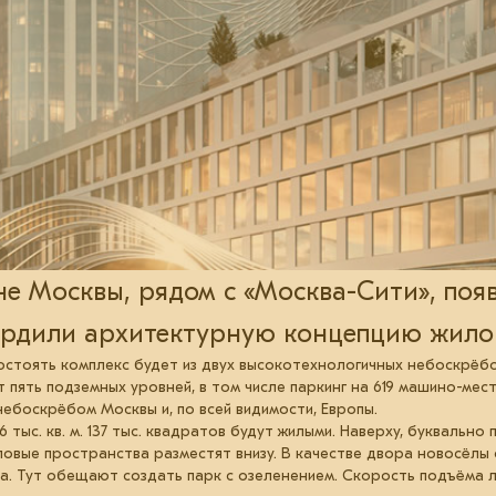
е Москвы, рядом с «Москва-Сити», по
вердили архитектурную концепцию жилог
остоять комплекс будет из двух высокотехнологичных небоскрёбо
 пять подземных уровней, в том числе паркинг на 619 машино-мес
ебоскрёбом Москвы и, по всей видимости, Европы.
тыс. кв. м. 137 тыс. квадратов будут жилыми. Наверху, буквально
ловые пространства разместят внизу. В качестве двора новосёлы 
а. Тут обещают создать парк с озеленением. Скорость подъёма